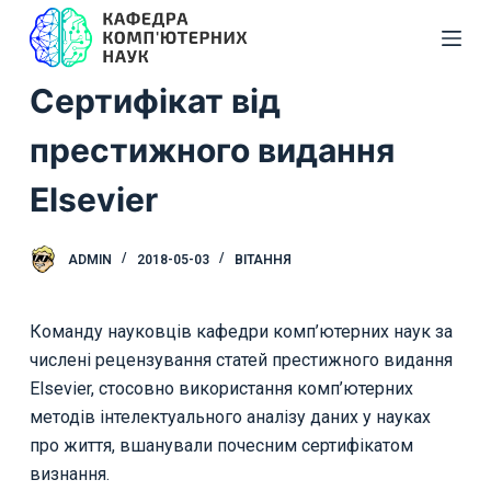
П
е
р
Сертифікат від
е
й
престижного видання
т
Elsevier
и
д
о
ADMIN
2018-05-03
ВІТАННЯ
в
м
Команду науковців кафедри комп’ютерних наук за
і
числені рецензування статей престижного видання
с
Elsevier, стосовно використання комп’ютерних
т
методів інтелектуального аналізу даних у науках
у
про життя, вшанували почесним сертифікатом
визнання.