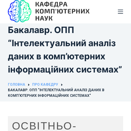
П
е
р
Бакалавр. ОПП
е
й
“Інтелектуальний аналіз
т
и
даних в комп’ютерних
д
інформаційних системах”
о
в
м
ГОЛОВНА
ПРО КАФЕДРУ
і
БАКАЛАВР. ОПП "ІНТЕЛЕКТУАЛЬНИЙ АНАЛІЗ ДАНИХ В
КОМП'ЮТЕРНИХ ІНФОРМАЦІЙНИХ СИСТЕМАХ"
с
т
у
ОСВІТНЬО-