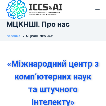
П
е
р
МЦКНШІ. Про нас
е
й
т
ГОЛОВНА
МЦКНШІ. ПРО НАС
и
д
о
в
«Міжнародний центр з
м
і
комп’ютерних наук
с
т
та штучного
у
інтелекту»