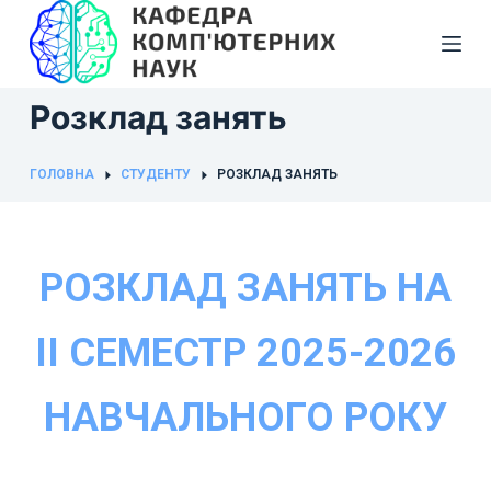
П
е
р
Розклад занять
е
й
т
ГОЛОВНА
СТУДЕНТУ
РОЗКЛАД ЗАНЯТЬ
и
д
о
РОЗКЛАД ЗАНЯТЬ НА
в
м
і
I
І СЕМЕСТР 2025-2026
с
т
НАВЧАЛЬНОГО РОКУ
у