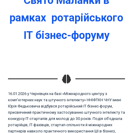
Свято Маланки в
рамках ротарійського
ІТ бізнес-форуму
16.01.2026 у Чернівцях на базі «Міжнародного центру з
комп’ютерних наук та штучного інтелекту» ННІФТКН ЧНУ імені
Юрія Федьковича відбувся ротарійський ІТ бізнес-форум,
присвячений практичному застосуванню штучного інтелекту та
конкурсу ІТ-стартапів для молоді до 30 років. Подія об’єднала
ротарійців, ІТ-фахівців, стартап-спільноти й міжнародних
партнерів навколо практичного використання ШІ в бізнесі,