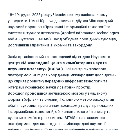
18–19 грудня 2025 року у Чернівецькому національному
університеті імені Юрія Федьковича відбувся Міжнародний
науковий воркшоп «Прикладні інформаційні технології та
системи штучного інтелекту» (Applied Information Technologies
and AI Systems – AITAIS). Захід об’єднав провідних науковців,
дослідників і практиків з України та закордону.
Захід організований та проведений під егідою Наукового
центру
«Міжнародний центр з комп’ютерних наук та
штучного інтелекту» (ICCSAI)
. Цей центр є ключовою
платформою ЧНУ для координації міжнародних досліджень,
що сприяє розвитку передових цифрових технологій та
інтеграції української науки у світовий простір.
Воркшоп проводився англійською мовою у змішаному
форматі (офлайн та онлайн). Головною метою заходу став
обмін науковим і практичним досвідом у галузі прикладних
інформаційних технологій, обчислювального інтелекту та
сучасних комп’ютерних систем. AITAIS став важливою
платформою для налагодження міжнародної наукової
співпраці та інтеграції молодих дослідників у світове наукове