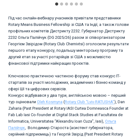
Під час онлайн-вебінару учасників привітали представники
Rotary Means Business Fellowship зі США та Індії, а також голови
профільних комітетів Дистрикту 2232. Губернатор Дистрикту
2232 Ольга Палійчук (DG 2025/26) разом зі співорганізатором
Георгієм Звірідом (Rotary Club Chernivtsi) оголосили результати
першого етапу конкурсу, подальшу менторську програму та
другий етап за участі ротарійців зі США з можливістю
фінансової підтримки найкращих проєктів.
Ключовою практичною частиною форуму став конкурс ІТ-
стартапів за участі молодіжних, академічних і бізнес-команд у
сфері ШІ та цифрових сервісів.
Конкурс відбувався у два тури, англійською мовою – перший
тур оцінювали
Oleh Kosmyna
(
Rotary Club “Lviv-RATUSHA”
), Dan
Zaharia (Past President at Rotary IASI Curtea Domneasca Founder at
Fab Lab Iasi Co-founder at Digital Stack Studies at Facultatea de
Informatica, Universitatea “Alexandru Ioan Cuza”, Iasi),
Ольга
Палійчук
, Володимир Староста (асистент губернатора,
серійний підприємець) та Георгій Звірід (Past President Rotary