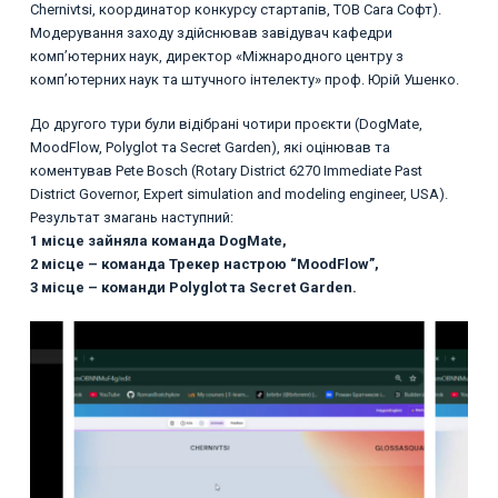
Chernivtsi, координатор конкурсу стартапів, ТОВ Сага Софт).
Модерування заходу здійснював завідувач кафедри
комп’ютерних наук, директор «Міжнародного центру з
комп’ютерних наук та штучного інтелекту» проф. Юрій Ушенко.
До другого тури були відібрані чотири проєкти (DogMate,
MoodFlow, Polyglot та Secret Garden), які оцінював та
коментував Pete Bosch (Rotary District 6270 Immediate Past
District Governor, Expert simulation and modeling engineer, USA).
Результат змагань наступний:
1 місце зайняла команда DogMate,
2 місце – команда Трекер настрою “MoodFlow”,
3 місце – команди Polyglot та Secret Garden.