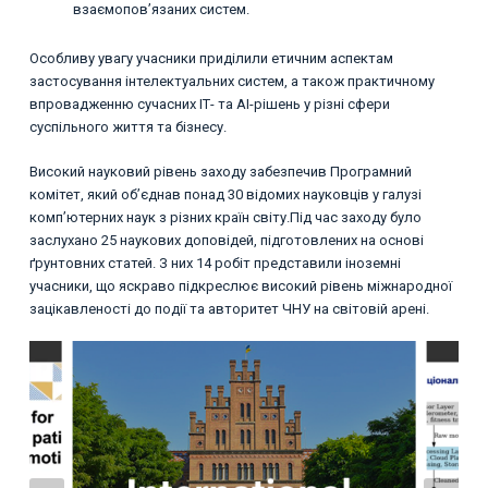
взаємопов’язаних систем.
Особливу увагу учасники приділили етичним аспектам
застосування інтелектуальних систем, а також практичному
впровадженню сучасних ІТ- та AI-рішень у різні сфери
суспільного життя та бізнесу.
Високий науковий рівень заходу забезпечив Програмний
комітет, який об’єднав понад 30 відомих науковців у галузі
комп’ютерних наук з різних країн світу.Під час заходу було
заслухано 25 наукових доповідей, підготовлених на основі
ґрунтовних статей. З них 14 робіт представили іноземні
учасники, що яскраво підкреслює високий рівень міжнародної
зацікавленості до події та авторитет ЧНУ на світовій арені.