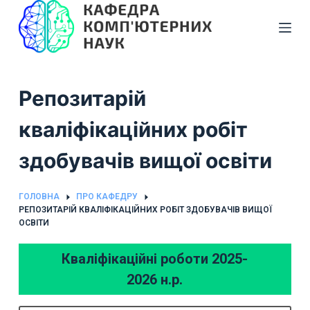
П
е
р
е
й
Репозитарій
т
и
кваліфікаційних робіт
д
здобувачів вищої освіти
о
в
м
ГОЛОВНА
ПРО КАФЕДРУ
РЕПОЗИТАРІЙ КВАЛІФІКАЦІЙНИХ РОБІТ ЗДОБУВАЧІВ ВИЩОЇ
і
ОСВІТИ
с
т
Кваліфікаційні роботи 2025-
у
2026 н.р.