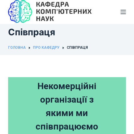
П
е
р
Співпраця
е
й
т
ГОЛОВНА
ПРО КАФЕДРУ
СПІВПРАЦЯ
и
д
о
в
Некомерційні
м
і
організації з
с
т
якими ми
у
співпрацюємо